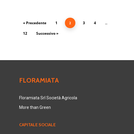
« Precedente
1
3
4
2
…
12
Successivo »
FLORAMIATA
Floramiata Srl Società Agricola
More than Green
CAPITALE SOCIALE