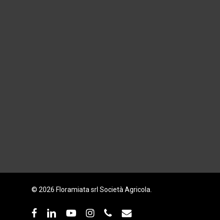
© 2026 Floramiata srl Società Agricola.
facebook
linkedin
youtube
instagram
phone
email