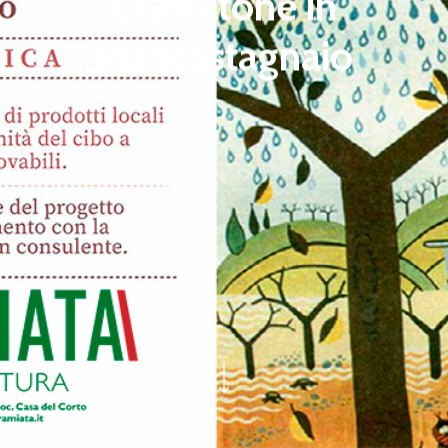
Crastatone in
Piancastagnaio