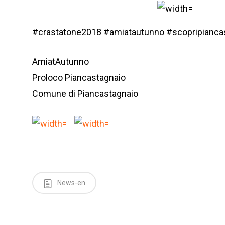
#
crastatone2018
#
amiatautunno
#
scopripianca
AmiatAutunno
Proloco Piancastagnaio
Comune di Piancastagnaio
News-en