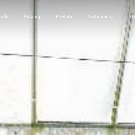
enda
Potaniq
Prodotti
Sostenibilità
F