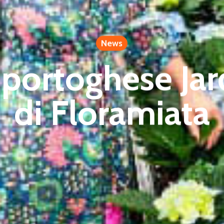
News
a portoghese Jar
di Floramiata