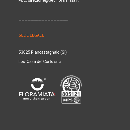
PEC:
direzione@pec.floramiata.it
_________________
SEDE LEGALE
53025 Piancastagnaio (SI),
Loc. Casa del Corto snc