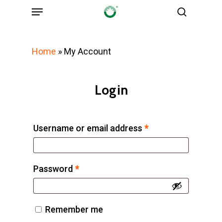
Menu
Skip
search
to
main
Home
»
My Account
content
Login
Username or email address
*
Password
*
Remember me