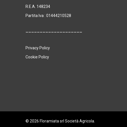
R.E.A. 148234
Partita Iva : 01444210528
____________________
Privacy Policy
Cookie Policy
© 2026 Floramiata srl Società Agricola.