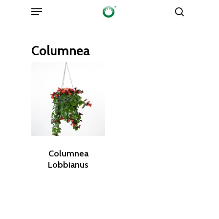
Menu
Skip
search
to
main
Columnea
content
Columnea
Lobbianus