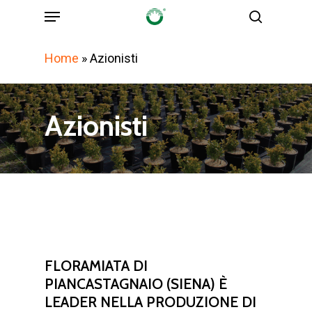
Menu
Skip
search
to
main
Home
»
Azionisti
content
Azionisti
FLORAMIATA DI
PIANCASTAGNAIO (SIENA) È
LEADER NELLA PRODUZIONE DI